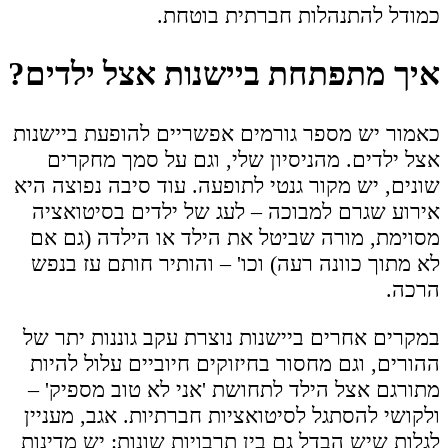
כמודל להתנהלות חברתית בוטחת.
איך מתפתחת ביישנות אצל ילדים?
כאמור יש מספר גורמים אפשריים להופעת ביישנות
אצל ילדים. מהניסיון שלי, וגם על סמך מחקרים
שונים, יש מקור גנטי לתופעה. עוד סיבה נפוצה היא
אירוע שגרם למבוכה – לעג של ילדים בסיטואציה
מסוימת, מורה שביטל את הילד או הילדה (גם אם
לא מתוך כוונה רעה) וכו' – והותיר חותם עז בנפש
הרכה.
במקרים אחרים ביישנות נוצרת עקב גוננות יתר של
ההורים, וגם מחסור בחיזוקים חיוביים עלול להיות
מתורגם אצל הילד לתחושת 'אני לא טוב מספיק' –
ולקושי להסתגל לסיטואציות חברתיות. אגב, מעניין
לגלות שיש הבדל גם בין תרבויות שונות: יש מדינות