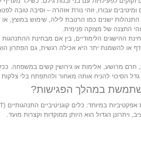
 זקוקים לפעילויות עם בני ובנות גילם. כשילד מעדיף
ומיטיבים עבורו, זוהי נורת אזהרה – וסיבה טובה לפנות
התנהלות ישנים כמו הרטבת לילה, שימוש במוצץ, או ד
הי החצנה של מצוקה פנימית.
ינת ההישגים הלימודיים, בין אם מבחינת ההתנהגות ו
או להשמנת יתר היא אכילה רגשית, גם הפתרון הוא ב
 חרם מרושע, אלימות או גירושין קשים במשפחה. ככל 
דל הסיכוי להניח אותה מאחור ולהתפתח בלי צלקות נ
משתמשת במהלך הפגישות?
יב, ויתרונן הגדול הוא היותן ממוקדות וקצרות מועד.