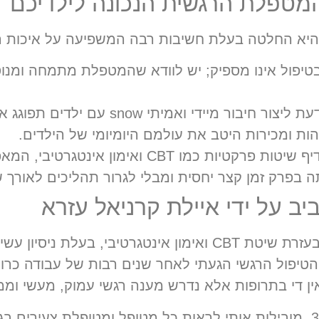
מטפלת הרגשית הנכונה לילדיכם
היא החלטה בעלת חשיבות רבה המשפיעה על איכות ה
מטפלת שיודעת ליצור חיבור מיידי
ות ומכירות היטב את עולמם היומיומי של הילדים.
ממולץ להעדיף שיטות פרקטיות כמו CBT 
 בפרק זמן קצר יחסית ומבלי לגרור תהליכים לאורך ש
יב על ידי איילת קרניאל עזרא
אני איילת קרניאל עזרא, מטפלת רגשית בעזרת שיטת CBT ואימון אי
 (החל מגיל 3). אל עולם הטיפול הרגשי הגעתי לאחר שנים רבות של 
 די בתרופות אלא נדרש מענה רגשי עמוק, מעשי וממ
תחושת השליחות הזו, לצד היותי אמא ל-3, מובילות אותי לראות כל מטופל ומ