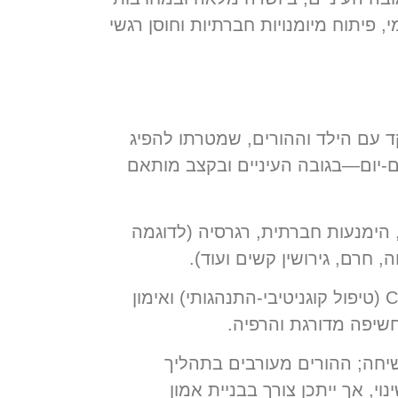
 פיתוח מיומנויות חברתיות וחוסן רגשי
 עם הילד וההורים, שמטרתו להפיג
ום-יום—בגובה העיניים ובקצב מותאם
 הימנעות חברתית, רגרסיה (לדוגמה
חרם, גירושין קשים ועוד).
בשתי שיטות אפקטיביות וקצרות-מועד: CBT (טיפול קוגניטיבי-התנהגותי) ואימון
חשיפה מדורגת והרפיה.
שיחה; ההורים מעורבים בתהליך
, אך ייתכן צורך בבניית אמון