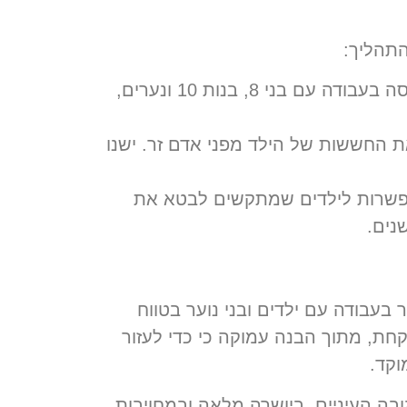
תהליך:
ניסיון כללי בטיפול אינו מספיק; יש לוודא שהמטפלת מתמחה ומנוסה בעבודה עם בני 8, בנות 10 ונערים,
 ואמיתי snow עם ילדים תפוגג את החששות של הילד מפני אדם זר. ישנו
ואימון אינטגרטיבי, המאפשרות לילדים שמתקשים לבטא את
נים.
נטגרטיבי, בעלת ניסיון עשיר בעבודה עם ילדים ובני נוער בטווח
עבודה כרוקחת, מתוך הבנה עמוקה כי כדי לעזור
וקד.
טופלת צעירים בגובה העיניים, ביושרה מלאה ובמחויבות