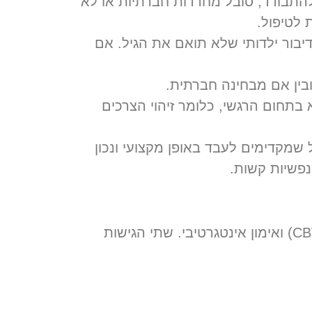
 להתבודד, סובל מחרדות חברתיות או לא
 לטיפול.
יבור ילדותי שלא תואם את הגיל. אם
בין אם מבחינה חברתית.
תחום הרגשי, כלומר זיהוי הצרכים
שמקדימים לעבד באופן מקצועי ונכון
פשיות קשות.
בקליניקה שלי אני מתמקדת בשתי שיטות אפקטיביות במיוחד: כלים קוגניטיביים התנהגותיים (CBT) ואימון אינטגרטיבי. שתי הגישות