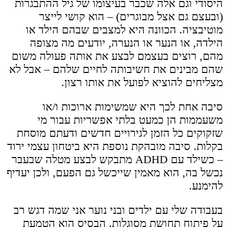
היסודי וגם אלה שכבר בעיצומו של גיל ההתבגרות
(ובעצם גם אצל מבוגרים) – הוא קושי לייצר
מוטיבציה. הכוונה היא למצבים שבהם הילד או
הילדה, או הנער או הנערה, יודעים מה מצופה
מהם, רוצים בעצמם לבצע את אותה פעולה משום
שהם מבינים את חשיבותה לחיים שלהם – אבל לא
מצליחים להוציא לפועל את אותו רצון.
סיבה אחת לכך היא שמשימות ארוכות ו/או
משעממות הן כמעט בלתי אפשריות עבור מי
שזקוקים כל הזמן לגירויים חדשים ודעתם מוסחת
בקלות. סיבה מובהקת נוספת היא ביטחון עצמי ירוד
– כשילד עם ADHD מתבקש לבצע מטלה שבעבר
נכשל בה, הוא מאמין שייכשל גם הפעם, ולכן יעדיף
להימנע.
בעבודה שלי עם ילדים ובני נוער אני שמה דגש רב
על פיתוח תחושת מסוגלות. הבסיס הוא הטמעת