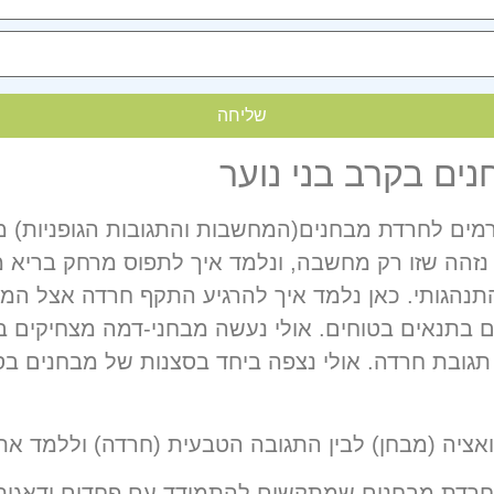
ים בקרב בני נוער
ים לחרדת מבחנים(המחשבות והתגובות הגופניות) משני כ
, נזהה שזו רק מחשבה, ונלמד איך לתפוס מרחק ברי
תנהגותי. כאן נלמד איך להרגיע התקף חרדה אצל המת
 בתנאים בטוחים. אולי נעשה מבחני-דמה מצחיקים במ
גובת חרדה. אולי נצפה ביחד בסצנות של מבחנים בסר
אציה (מבחן) לבין התגובה הטבעית (חרדה) וללמד את
חרדת מבחנים שמתקשים להתמודד עם פחדים ודאגות, ה