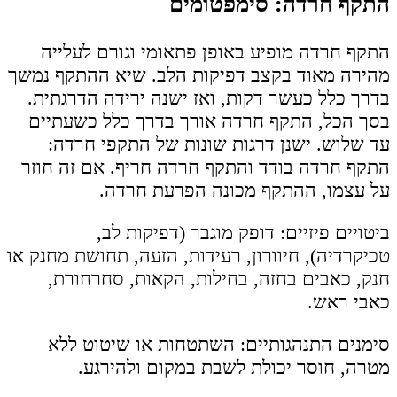
התקף חרדה: סימפטומים
התקף חרדה מופיע באופן פתאומי וגורם לעלייה
מהירה מאוד בקצב דפיקות הלב. שיא ההתקף נמשך
בדרך כלל כעשר דקות, ואז ישנה ירידה הדרגתית.
בסך הכל, התקף חרדה אורך בדרך כלל כשעתיים
עד שלוש. ישנן דרגות שונות של התקפי חרדה:
התקף חרדה בודד והתקף חרדה חריף. אם זה חוזר
על עצמו, ההתקף מכונה הפרעת חרדה.
ביטויים פיזיים: דופק מוגבר (דפיקות לב,
טכיקרדיה), חיוורון, רעידות, הזעה, תחושת מחנק או
חנק, כאבים בחזה, בחילות, הקאות, סחרחורת,
כאבי ראש.
סימנים התנהגותיים: השתטחות או שיטוט ללא
מטרה, חוסר יכולת לשבת במקום ולהירגע.