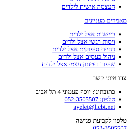
העצמה אישית לילדים
מאמרים מעניינים
ביישנות אצל ילדים
ויסות רגשי אצל ילדים
דחיית סיפוקים אצל ילדים
ניהול כעסים אצל ילדים
שיפור ביטחון עצמי אצל ילדים
צרו איתי קשר
כתובתינו: יוסף פעמוני 4 תל אביב
טלפון: 052-3505507
ayelet@licbt.net
טלפון לקביעת פגישה
052-3505507